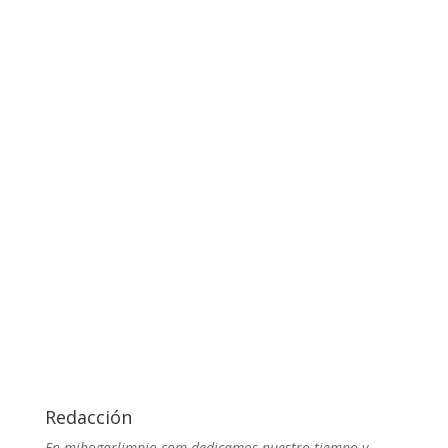
Redacción
En mihogarlimpio.com dedicamos nuestro tiempo y